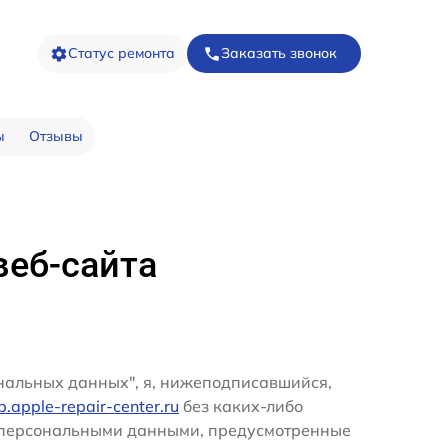
Статус ремонта
Заказать звонок
ы
Отзывы
веб-сайта
ональных данных", я, нижеподписавшийся,
kb.apple-repair-center.ru
без каких-либо
и персональными данными, предусмотренные