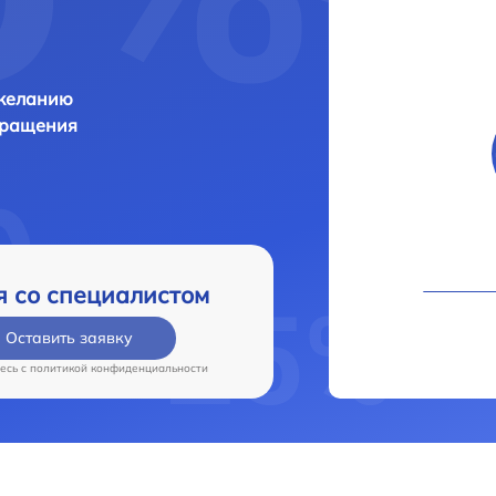
 желанию
бращения
я со специалистом
Оставить заявку
есь c
политикой конфиденциальности