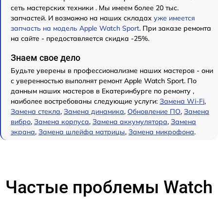
сеть мастерских техники . Мы имеем более 20 тыс.
запчастей. И возможно на наших складах
уже имеется
запчасть на модель Apple Watch Sport
. При заказе ремонта
на сайте - предоставляется скидка -25%.
Знаем свое дело
Будьте уверены в профессионализме наших мастеров - они
с уверенностью выполнят ремонт Apple Watch Sport. По
данным наших мастеров в Екатеринбурге по ремонту ,
наиболее востребованы следующие услуги:
Замена Wi-Fi
,
Замена стекла
,
Замена динамика
,
Обновление ПО
,
Замена
вибро
,
Замена корпуса
,
Замена аккумулятора
,
Замена
экрана
,
Замена шлейфа матрицы
,
Замена микрофона
.
Частые проблемы Watch