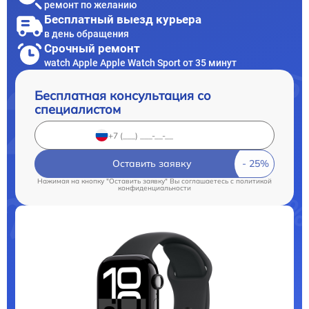
ремонт по желанию
Бесплатный выезд курьера
в день обращения
Срочный ремонт
watch Apple Apple Watch Sport от 35 минут
Бесплатная консультация со
специалистом
Оставить заявку
Нажимая на кнопку "Оставить заявку" Вы соглашаетесь c
политикой
конфиденциальности