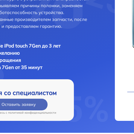
выявляем причины поломки, заменяем
ботоспособность устройства.
анные производителем запчасти, после
 и предоставляем гарантию.
e iPod touch 7Gen до 3 лет
 желанию
бращения
h 7Gen от 35 минут
я со специалистом
Оставить заявку
есь c
политикой конфиденциальности