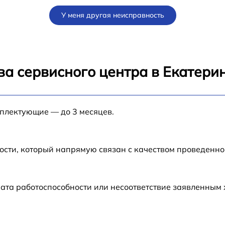
от 60 мин
У меня другая неисправность
от 60 мин
от 60 мин
ва сервисного центра в Екатери
от 60 мин
мплектующие — до 3 месяцев.
от 60 мин
от 60 мин
ости, который напрямую связан с качеством проведенн
от 60 мин
ата работоспособности или несоответствие заявленным
от 60 мин