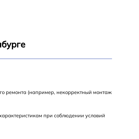
2000 р
1250 р
1500 р
нбурге
2500 р
3000 р
1700 р
ого ремонта (например, некорректный монтаж
2000 р
 характеристикам при соблюдении условий
1500 р