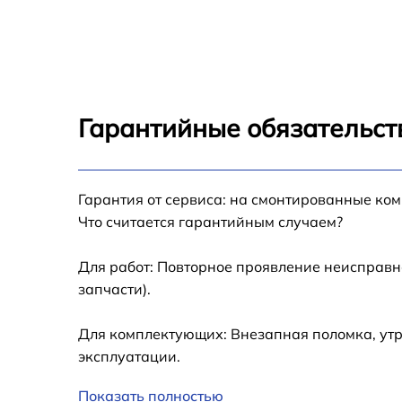
Air 2022
Замена шлейфа iPad Air 2022
Замена кнопки Home iPad Air 2022
Гарантийные обязательст
Замена дисплея (экрана) iPad Air 2022
Гарантия от сервиса: на смонтированные ко
Замена корпуса iPad Air 2022
Что считается гарантийным случаем?
Замена модуля Wi-Fi iPad Air 2022
Для работ: Повторное проявление неисправн
запчасти).
Замена камеры iPad Air 2022
Для комплектующих: Внезапная поломка, утр
Замена разъема зарядки iPad Air 2022
эксплуатации.
Показать полностью