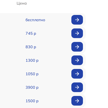
Цена
бесплатно
745 р
830 р
1300 р
1050 р
3900 р
1500 р