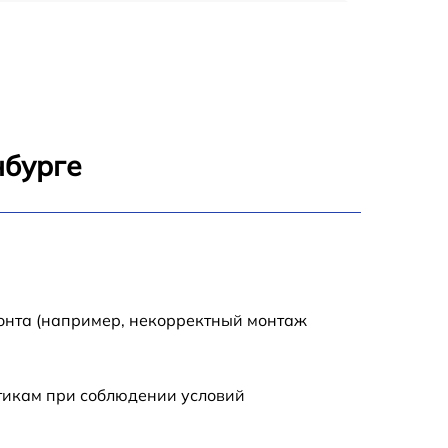
900 р
1950 р
1500 р
нбурге
1245 р
2400 р
1395 р
монта (например, некорректный монтаж
1000 р
стикам при соблюдении условий
1045 р