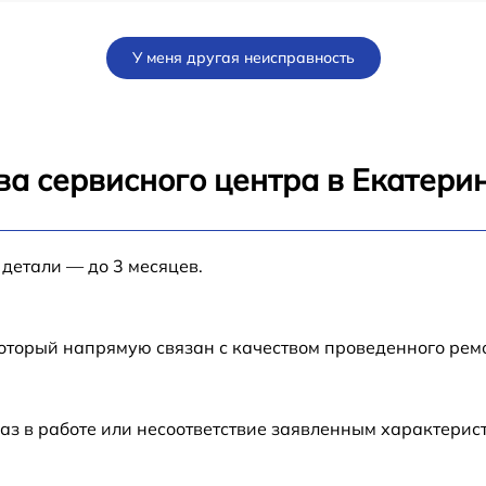
от 60 мин
У меня другая неисправность
от 60 мин
18
от 120 мин
ва сервисного центра в Екатери
от 60 мин
 детали — до 3 месяцев.
от 60 мин
от 60 мин
который напрямую связан с качеством проведенного ре
от 60 мин
аз в работе или несоответствие заявленным характери
от 60 мин