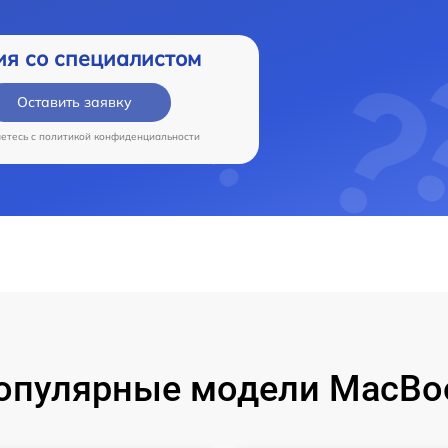
ия со специалистом
Оставить заявку
аетесь c
политикой конфиденциальности
опулярные модели MacBo