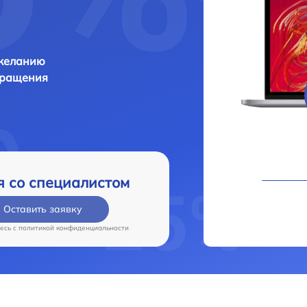
 желанию
бращения
я со специалистом
Оставить заявку
есь c
политикой конфиденциальности