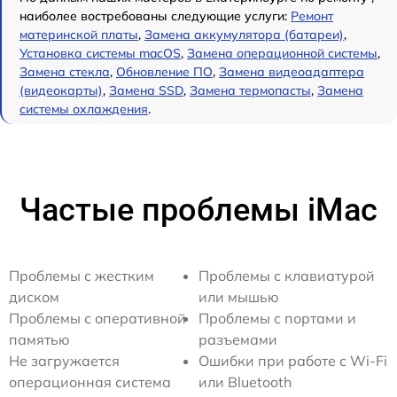
наиболее востребованы следующие услуги:
Ремонт
материнской платы
,
Замена аккумулятора (батареи)
,
Установка системы macOS
,
Замена операционной системы
,
Замена стекла
,
Обновление ПО
,
Замена видеоадаптера
(видеокарты)
,
Замена SSD
,
Замена термопасты
,
Замена
системы охлаждения
.
Частые проблемы iMac
Проблемы с жестким
Проблемы с клавиатурой
диском
или мышью
Проблемы с оперативной
Проблемы с портами и
памятью
разъемами
Не загружается
Ошибки при работе с Wi-Fi
операционная система
или Bluetooth