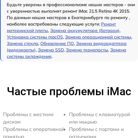
Будьте уверены в профессионализме наших мастеров - они
с уверенностью выполнят ремонт iMac 21.5 Retina 4K 2015.
По данным наших мастеров в Екатеринбурге по ремонту ,
наиболее востребованы следующие услуги:
Ремонт
материнской платы
,
Замена аккумулятора (батареи)
,
Установка системы macOS
,
Замена операционной системы
,
Замена стекла
,
Обновление ПО
,
Замена видеоадаптера
(видеокарты)
,
Замена SSD
,
Замена термопасты
,
Замена
системы охлаждения
.
Частые проблемы iMac
Проблемы с жестким
Проблемы с клавиатурой
диском
или мышью
Проблемы с оперативной
Проблемы с портами и
памятью
разъемами