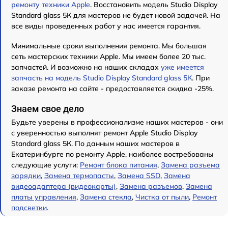
ремонту техники Apple
. Восстановить модель Studio Display
Standard glass 5К для мастеров не будет новой задачей. На
все виды проведенных работ у нас имеется гарантия.
Минимальные сроки выполнения ремонта. Мы большая
сеть мастерских техники Apple. Мы имеем более 20 тыс.
запчастей. И возможно на наших складах
уже имеется
запчасть на модель Studio Display Standard glass 5К
. При
заказе ремонта на сайте - предоставляется скидка -25%.
Знаем свое дело
Будьте уверены в профессионализме наших мастеров - они
с уверенностью выполнят ремонт Apple Studio Display
Standard glass 5К. По данным наших мастеров в
Екатеринбурге по ремонту Apple, наиболее востребованы
следующие услуги:
Ремонт блока питания
,
Замена разъема
зарядки
,
Замена термопасты
,
Замена SSD
,
Замена
видеоадаптера (видеокарты)
,
Замена разъемов
,
Замена
платы управления
,
Замена стекла
,
Чистка от пыли
,
Ремонт
подсветки
.