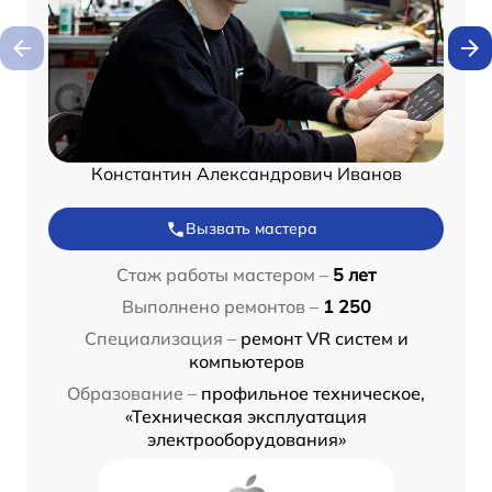
Константин Александрович Иванов
Вызвать мастера
Стаж работы мастером –
5 лет
Выполнено ремонтов –
1 250
Специализация –
ремонт VR систем и
компьютеров
Образование –
профильное техническое,
«Техническая эксплуатация
электрооборудования»