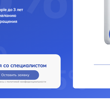
ple до 3 лет
 желанию
бращения
я со специалистом
Оставить заявку
есь c
политикой конфиденциальности