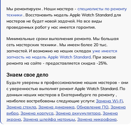
Мы ремонтируем . Наши мастера -
специалисты по ремонту
техники
. Восстановить модель Apple Watch Standard для
мастеров не будет новой задачей. На все виды
проведенных работ у нас имеется гарантия.
Минимальные сроки выполнения ремонта. Мы большая
сеть мастерских техники . Мы имеем более 20 тыс.
запчастей. И возможно на наших складах
уже имеется
запчасть на модель Apple Watch Standard
. При заказе
ремонта на сайте - предоставляется скидка -25%.
Знаем свое дело
Будьте уверены в профессионализме наших мастеров - они
с уверенностью выполнят ремонт Apple Watch Standard. По
данным наших мастеров в Екатеринбурге по ремонту ,
наиболее востребованы следующие услуги:
Замена Wi-Fi
,
Замена стекла
,
Замена динамика
,
Обновление ПО
,
Замена
вибро
,
Замена корпуса
,
Замена аккумулятора
,
Замена
экрана
,
Замена шлейфа матрицы
,
Замена микрофона
.