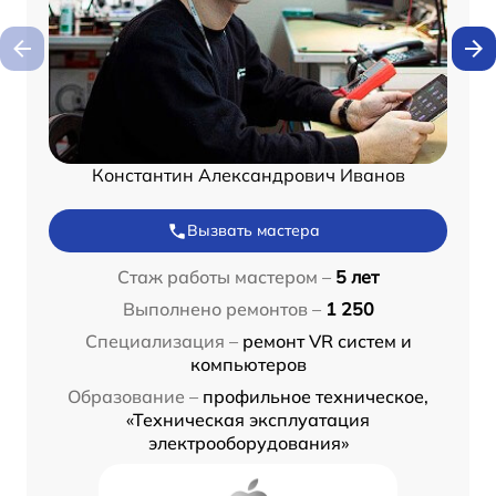
Константин Александрович Иванов
Вызвать мастера
Стаж работы мастером –
5 лет
Выполнено ремонтов –
1 250
Специализация –
ремонт VR систем и
компьютеров
Образование –
профильное техническое,
«Техническая эксплуатация
электрооборудования»